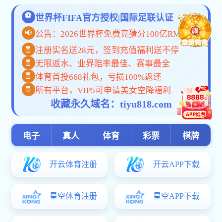
地 址：漳州市台商投资区龙池开发
区龙池大道22号
电 话：0596-6668698
传 真：0596-6269308
邮 编：363107