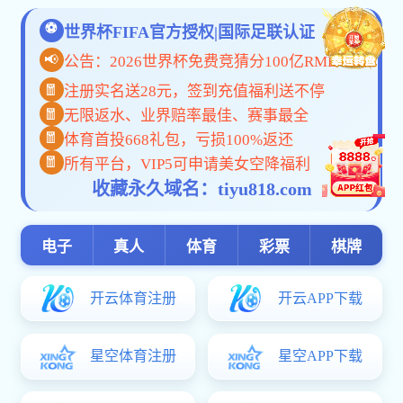
地 址：漳州市台商投资区龙池开发
区龙池大道22号
电 话：0596-6668698
传 真：0596-6269308
邮 编：363107