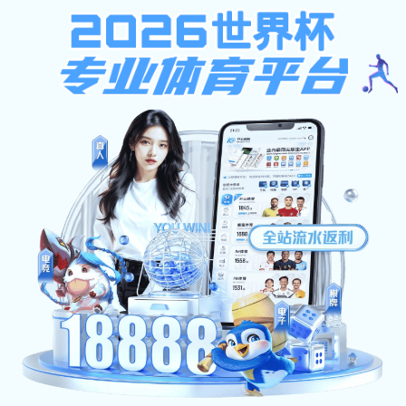
韦德体育官网首页 - betvictor SPORTS官方站
网站首页
公司简介
企业荣誉
公司动态
工
韦德体育官网首页 - betvictor