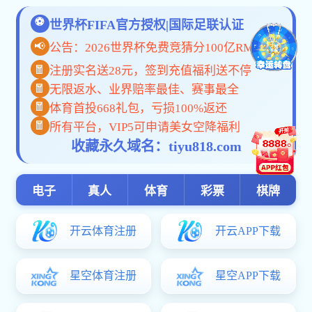
灿坤厂房
地 址：漳州市台商投资区龙池开发
区龙池大道22号
圣地亚哥
电 话：0596-6668698
传 真：0596-6269308
邮 编：363107